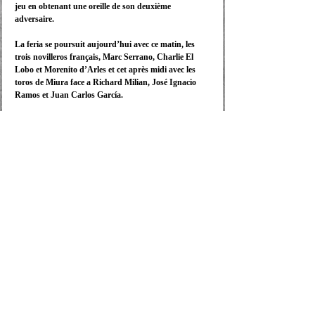
jeu en obtenant une oreille de son deuxième 
adversaire. 
La feria se poursuit aujourd’hui avec ce matin, les 
trois novilleros français, Marc Serrano, Charlie El 
Lobo et Morenito d’Arles et cet après midi avec les 
toros de Miura face a Richard Milian, José Ignacio 
Ramos et Juan Carlos García.
Comments
Write a comment...