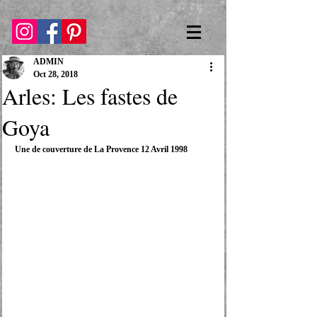
ADMIN
Oct 28, 2018
Arles: Les fastes de
Goya
Une de couverture de La Provence 12 Avril 1998 